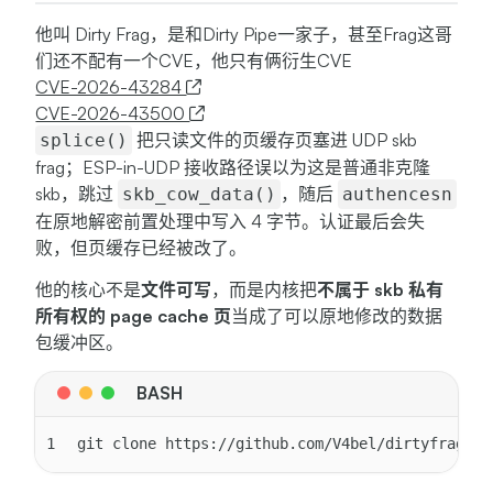
他叫 Dirty Frag，是和Dirty Pipe一家子，甚至Frag这哥
们还不配有一个CVE，他只有俩衍生CVE
CVE-2026-43284
CVE-2026-43500
把只读文件的页缓存页塞进 UDP skb
splice()
frag；ESP-in-UDP 接收路径误以为这是普通非克隆
skb，跳过
，随后
skb_cow_data()
authencesn
在原地解密前置处理中写入 4 字节。认证最后会失
败，但页缓存已经被改了。
他的核心不是
文件可写
，而是内核把
不属于 skb 私有
所有权的 page cache 页
当成了可以原地修改的数据
包缓冲区。
1
git clone https://github.com/V4bel/dirtyfrag.gi