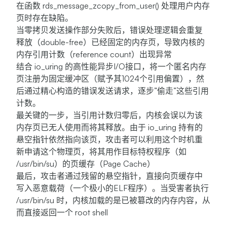
在函数 rds_message_zcopy_from_user() 处理用户内存
页时存在缺陷。
当零拷贝发送操作部分失败后，错误处理逻辑会重复
释放（double-free）已经固定的内存页，导致内核的
内存引用计数（reference count）出现异常
结合 io_uring 的高性能异步I/O接口，将一个匿名内存
页注册为固定缓冲区（赋予其1024个引用偏置），然
后通过精心构造的错误发送请求，逐步”偷走”这些引用
计数。
最关键的一步，当引用计数归零后，内核会误以为该
内存页已无人使用而将其释放。由于 io_uring 持有的
悬空指针依然指向该页，攻击者可以利用这个时机重
新申请这个物理页，将其用作目标特权程序（如
/usr/bin/su）的页缓存（Page Cache）
最后，攻击者通过残留的悬空指针，直接向页缓存中
写入恶意载荷（一个极小的ELF程序）。当受害者执行
/usr/bin/su 时，内核加载的是已被篡改的内存内容，从
而直接返回一个 root shell