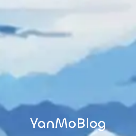
YanMoBlog