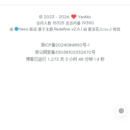
©
2023
- 2026
YanMo
15325
19390
访问人数
总访问量
Hexo
Redefine v2.6.1
由
驱动
基于主题
由
夏沫花火zzz🌙
修改
浙ICP备2024084850号-1
浙公网安备33038102332470号
4
博客已运行
1
,
2
7
2
天
3
小时
4
8
分钟
1
秒
5